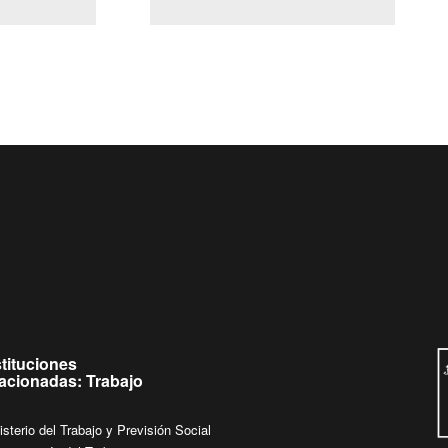
(Servicio Civil)
Ley Lobby
ueves de
Ingrese su consulta al
Buzón Ciudadano
stituciones
lacionadas: Trabajo
isterio del Trabajo y Previsión Social