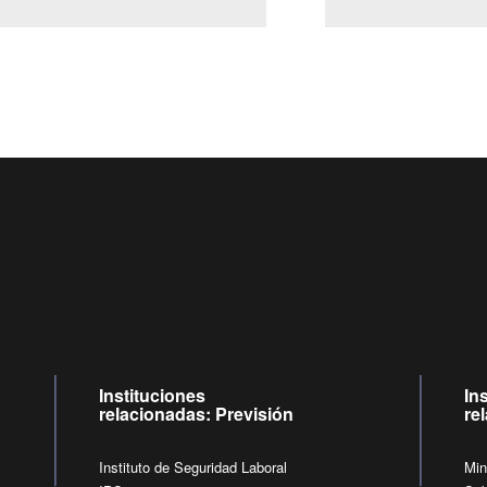
Centro de llamadas: 6007120028, Celular ✽8088 de lunes a j
09:00 a 18:00 horas y viernes de 09:00 a 17:00 horas.
de lunes a viernes de 09:00 a 17:00 horas.
Videollamadas
Instituciones
In
relacionadas: Previsión
re
Instituto de Seguridad Laboral
Min