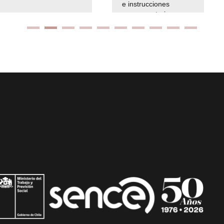
e instrucciones
presuspuetarias