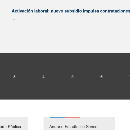
Activación laboral: nuevo subsidio impulsa contratacione
...
3
4
5
6
ción Pública
Empleos Públicos
Anuario Estadístico Sence
Solicitud Audiencias y