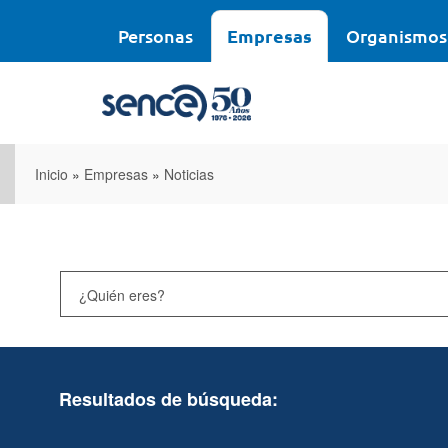
Pasar
al
Personas
Empresas
Organismos
contenido
principal
Inicio
»
Empresas
»
Noticias
Resultados de búsqueda: