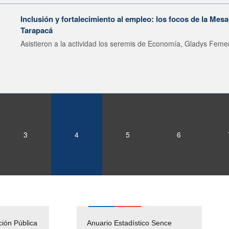
Inclusión y fortalecimiento al empleo: los focos de la Mes
Tarapacá
Asistieron a la actividad los seremis de Economía, Gladys Femen
3
4
5
6
ción Pública
Empleos Públicos
Anuario Estadístico Sence
Solicitud Audiencias y