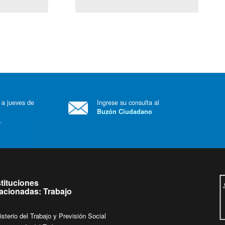
(Servicio Civil)
Ley Lobby
 a jueves de
Ingrese su consulta al
Buzón Ciudadano
.
stituciones
lacionadas: Trabajo
isterio del Trabajo y Previsión Social