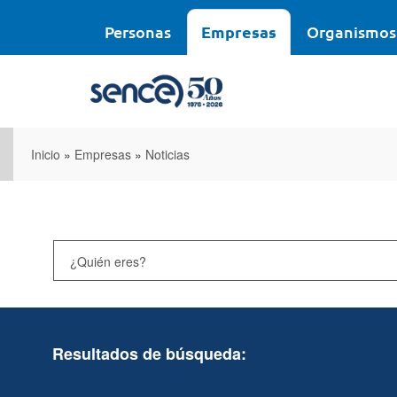
Pasar
al
Personas
Empresas
Organismos
contenido
principal
Inicio
»
Empresas
»
Noticias
Resultados de búsqueda: